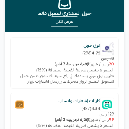
حول المشتري لعميل دائم
عرض الكل
نوتي موني
)
296
(
4.75
30 ر.س
20
ر.س / شهريًا
(فترة تجريبية 7 أيام)
السعر لا يشمل ضريبة القيمة المضافة (%15)
تطبيق نوتي موني يساعدك في رفع مبيعاتك متجرك من خلال
التسويق النفسي لزوار متجرك عبر إرسال اشعارات لزوار
متجرك يساعدهم في سرعة اتخاذ القرار لديهم بالشراء
ومعرفة عروضك الخاصة
كارتات إشعارات واتساب
)
487
(
4.54
129 ر.س
99
ر.س / شهريًا
(فترة تجريبية 3 أيام)
السعر لا يشمل ضريبة القيمة المضافة (%15)