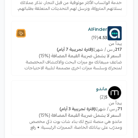
خدمة الواتساب الأكثر موثوقية من قبل التجار، نذكر عملائك
بسلاتهم المتروكة، ونرسل لهم التحديثات المتعلقة بطلباتهم،
و نساندك في الردود الآلية، كل ذلك عبر الواتساب بشكل آلي
بعدة نقرات فقط.
AlFinder
)
19
(
4.53
يبدأ من
217
ر.س / شهريًا
(فترة تجريبية 7 أيام)
السعر لا يشمل ضريبة القيمة المضافة (%15)
ضاعف مبيعاتك مع ميزات البحث والاكتشاف المخصصة
لمتجرك وسلسة ميزات اخرى مصممة لتلبية الاحتياجات
الفريدة لعملائك مع الفايندر، الحل المدعوم بالذكاء
الاصطناعي
ماندو
)
2
(
5
يبدأ من
71
ر.س / شهريًا
(فترة تجريبية 3 أيام)
السعر لا يشمل ضريبة القيمة المضافة (%15)
ماندو هي منصة تتيح لك بناء شات بوت ذكي مخصص
ومدرّب على بياناتك الخاصة. المميزات الرئيسية: • رفع
المحتوى وربط موقعك الإلكتروني • نشر الشات بوت في أي