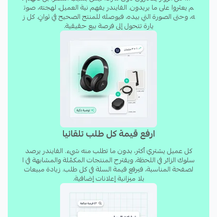
العميل، يرشّح المنتج المناسب، ويغلق البيعة حتى وأنت
م يعثروا على ما يريدون. الفايندر يفهم نية العميل، لهجته، صوت
ه، وحتى الصورة التي بيده، فيوصله للمنتج الصحيح في ثوانٍ. كل ز
نائم.
يارة تتحول إلى فرصة بيع حقيقية.
🎯
توصيات ذكية في كل صفحة:
تعرض المنتج
الصحيح في اللحظة الصحيحة، وترفع قيمة السلة تلقائياً.
📊
تحليلات عميقة:
تكشف بالضبط أين تخسر إيراداتك،
ما هي عمليات البحث الفاشلة، وأين الفرص الضائعة.
لماذا الفايندر
شريك سلة البلاتيني:
واحد من ٥ شركاء بلاتينيين فقط.
ارفع قيمة كل طلب تلقائيا
تقييم ٥.٠/٥.٠:
من أعلى تقييمات التطبيقات على سلة.
أكثر من
٧ مليون عملية بحث
معالَجة بالفعل.
كل عميل يشتري أكثر، بدون ما تطلب منه شيء. الفايندر يرصد
سلوك الزائر في اللحظة، ويقترح المنتجات المكمّلة والمشابهة في ا
مصمم خصيصاً للعربية،
وليس مُترجماً. الذكاء
لصفحة المناسبة، فيرفع قيمة السلة في كل طلب. زيادة مبيعات
الاصطناعي مُدرَّب على اللهجات من اليوم الأول.
بلا ميزانية إعلانات إضافية.
تسعير ثابت وشفاف.
بلا رسوم حسب الاستخدام، بلا
مفاجآت.