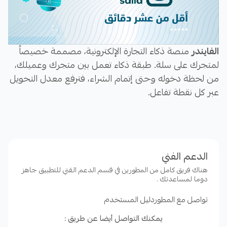
الفايندر
منصة ذكاء التجارة الإلكترونية، مصممة خصيصاً
لمتجرك على سلة. طبقة ذكاء تعمل بين متجرك وعميلك،
من لحظة دخوله وحتى إتمام الشراء، فترفع معدل التحويل
عبر كل نقطة تفاعل.
المشكلة
الدعم الفني
يدخل الزائر إلى متجرك ويبحث، يتكلم، يتصفّح، ويحتاج إلى
توصية. لكن المتاجر اليوم تتعامل مع هذه الرحلة بأدوات
هناك فريق كامل من المطورين في قسم الدعم الفني للتطبيق جاهز
دوما لمساعدتك .
منفصلة لا تفهم اللهجات ولا النية ولا السياق. النتيجة: ٣٠٪
من الزوار يغادرون دون شراء، ليس بسبب السعر، بل لأن
تواصل مع المطور
دليل المستخدم
متجرك لم يفهمهم.
يمكنك التواصل أيضا عن طريق :