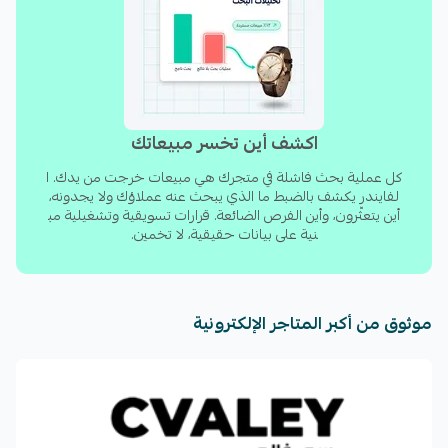
التثبيت
٥ دقائق. بلا برمجة. بلا مطور. اضغط "تثبيت"، فعّل الحلول
التي تحتاجها، وراقب التحويل يرتفع.
اكشف أين تخسر مبيعاتك
الفايندر: لا يستطيع عملاؤك شراء ما لا يعثرون عليه.
كل عملية بحث فاشلة في متجرك هي مبيعات خرجت من يدك. ا
لفايندر يكشف بالضبط ما الذي يبحث عنه عملاؤك ولا يجدونه،
أين يتعثّرون، وأين الفرص الضائعة. قرارات تسويقية وتشغيلية مب
نية على بيانات حقيقية، لا تخمين.
موثوق من أكبر المتاجر الإلكترونية