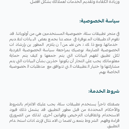
وزيادة الكفاءة وتقديم الخدمات لعملائك بشكل أفضل.
سياسة الخصوصية:
في متجر تطبيقات سلة، خصوصية المستخدمين هي من أولوياتنا. قد
تقوم التطبيقات المتوفرة في منصتنا بجمع بعض البيانات لتقديم
خدماتها. ومع ذلك، نحن نضمن أن يلتزم المطورين بإرشادات
الخصوصية الصارمة. نوصيك بمراجعة سياسة الخصوصية الفردية
لكل تطبيق لفهم البيانات التي يتم جمعها و كيف يتم حماية
معلوماتك. يجب على التجار أن يكونوا حذرين بشأن البيانات التي يتم
مشاركتها واختيار التطبيقات التي تتوافق مع متطلبات الخصوصية
الخاصة بهم.
شروط الخدمة:
بصفتك تاجراً يستخدم تطبيقات سلة، يجب عليك الالتزام بالشروط
والأحكام المحددة من قبل مطور التطبيق. قد يشمل ذلك قيود
الاستخدام واتفاقيات الترخيص وقوانين أخرى. لذلك من الضروري
قراءة وفهم الشروط بتمعن لضمان الامتثال لإرشادات استخدام
التطبيق.