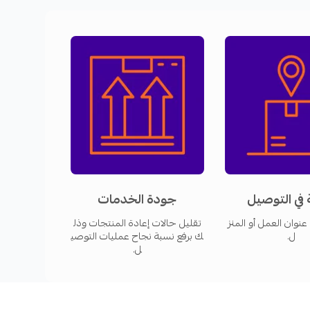
ية المستمرة.
لة الاستخدام وأدوات تتبع الشحنات وإدارة حركة
خدمة التوصيل للميل الأخير (last mile delivery): أي تسليم المنتج إلى العميل النهائي للمتجر
خدمة التوصيل من التاجر إلى باب العميل (D2D) متاحة للتجار الذين تجاوزت عدد شحناتهم 10-15
 في التوصيل
جودة الخدمات
عنوان العمل أو المنز
تقليل حالات إعادة المنتجات وذل
ل.
ك برفع نسبة نجاح عمليات التوصي
ل.