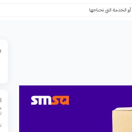
ت
ا
ه
ل
ت