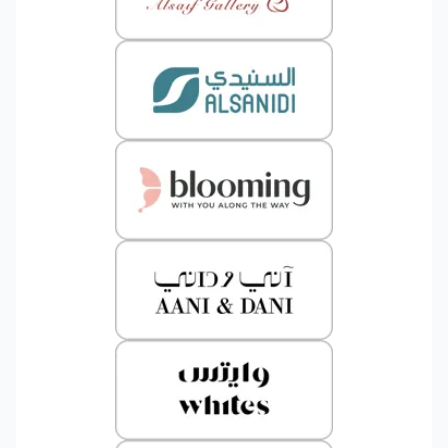
مباشرة من لوحة تحكم أوتو بأسعار حصرية تبدأ من 8 ريال
سعودي مع أكثر من 30 شركة شحن — بدون الحاجة
لتوقيع أي عقد.
✅ تنفيذ الطلبات من المستودع:
جمع عناصر طلباتك
وعبئها وغلفها وأدر كل هذه العمليات باستخدام تطبيق
الجوال أوتو باك (OTO PACK)، كذلك تابع المخزون وقلل
الأخطاء وسرّع أداء الفريق داخل المستودع.
✅ إدارة السائقين:
عيّن وتتبع فريق التوصيل الخاص بك
باستخدام OTO FLEX. حسّن سرعة التوصيل وقلل من
فشل التوصيل.