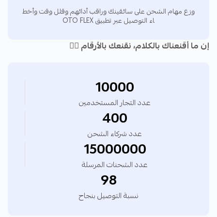
2️⃣ لوحة تحكم موحدة لإدارة الشحن، التتبع، والمرتجعات.
وزع مهام الشحن على سائقينك وراقب أدائهم وقلل وقت وأخط
اء التوصيل عبر تطبيق OTO FLEX
3️⃣ لا حاجة لأي خبرة تقنية — ابدأ خلال دقائق.
إن ما أقنعناك بالكلام، نقنعك بالأرقام ☝🏽
4️⃣ تطبيقات جوال قوية لإدارة المخزون والسائقين.
10000
عدد التجار المستخدمين
400
5️⃣ تحليلات مدمجة وتقارير أداء شركات الشحن.
عدد شركاء الشحن
15000000
6️⃣ دعم متوفر في جميع الباقات — حتى الباقة المجانية.
عدد الشحنات المرسلة
98
نسبة التوصيل بنجاح