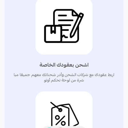
✅ عمليات ربط تقني جاهزة:
اربط متجرك بأكثر من 35
منصة تشمل أنظمة إدارة المخزون، الـERP، ونقاط البيع. أو
استفد من واجهة API للتكاملات المتقدمة.
✅ مركزية العمليات التشغيلية:
أضف مستودعاتك
وفروعك وقنوات البيع جميعها لحسابك في أوتو، وحقق
أفضل كفاءة في عمليات التوصيل، والاستلام، والشحن،
اشحن بعقودك الخاصة
والإدارة — مع اختيار الموقع الأنسب لتجهيز وشحن الطلب
أتوماتيكيًا.
اربط عقودك مع شركات الشحن وأدر شحناتك معهم جميعًا مبا
شرة من لوحة تحكم أوتو
✅ نظام تحويل مرن للدفع عند الاستلام
حسب باقة
اشتراكك، ليتم تحويل المبالغ النقدية التي تم تحصيلها من
شركات الشحن إليك عدة مرات في الشهر، أو أسبوعيًا.