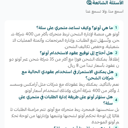
ــــــــــــــــــــــــــــــــــــــــــــــــــــــــــــــــــــــــــــــــــــــــــــــــــــــــــــ
الأسئلة الشائعة 🤔
اسمع منا، ولا تسمع عنا
ما هي أوتو؟ وكيف تساعد متجري على سلة؟
1
أوتو هي منصة لإدارة الشحن تربط متجرك بأكثر من 400 شركة ش
-خدمات شحن متكاملة:
حن، وتُسهّل تتبع الطلبات، وإدارة المرتجعات، وأتمتة العمليات الت
شغيلية، وخفض تكاليف الشحن.
استفد من شبكة أوتو التي تضم أكثر من 400 شركة شحن
هل أحتاج إلى توقيع عقود لاستخدام أوتو؟
2
محلية ودولية لتلبية جميع احتياجاتك في التوصيل:
إطلاقاً. يمكنك الشحن فورًا مع أكثر من 35 شركة شحن عبر أوتو دو
ن عقود بأسعار تبدأ من 8 ريال.
هل يمكنني الاستمرار في استخدام عقودي الحالية مع
3
شركات الشحن؟
🚀 توصيل فائق السرعة (Bullet Delivery):
خلال
نعم بالتأكيد. يمكنك ربط عقودك مع شركات مثل أرامكس وسمس
ساعتين فقط.
ا، وأكثر من 400 شركة أخرى، وكذلك استخدام أسعار أوتو.
هل ستؤثر أوتو على طريقة إدارة الطلبات في متجري على
4
سلة؟
بل ستحسنها، فبمجرد ربط متجرك مع أوتو، تتم مزامنة الطلبات تل
🛵 توصيل في نفس اليوم:
خلال 12 ساعة.
قائيًا إلى لوحة تحكم أوتو لشحنها وتتبعها وإدارتها من لوحة تحك
م أوتو الموحدة.