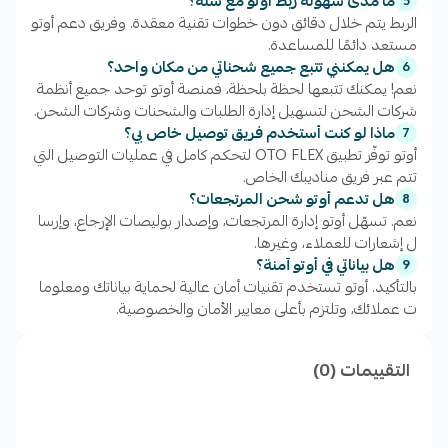
ما مدى سهولة ربط أوتو مع سلة؟
5
🚗 توصيل في اليوم التالي:
خلال 48 ساعة.
الربط يتم خلال دقائق دون خطوات تقنية معقدة. وفريق دعم أوتو
مستعد دائمًا للمساعدة.
هل يمكنني تتبع جميع شحناتي من مكان واحد؟
6
نعم! يمكنك تتبعها لحظة بلحظة، فمنصة أوتو توحد جميع أنظمة
🚚 توصيل بين المدن:
توصيل سلس من مدينة لأخرى.
شركات الشحن لتسهيل إدارة الطلبات والشحنات وشركات الشحن.
ماذا لو كنت أستخدم فريق توصيل خاص بي؟
7
أوتو توفّر تطبيق OTO FLEX لتحكم كامل في عمليات التوصيل التي
تتم عبر فريق مناديبك الخاص.
🌍 شحن دولي:
وصول عالمي لمختلف الدول مع أفضل
هل تدعم أوتو شحن المرتجعات؟
8
شركات الشحن.
نعم. تسهّل أوتو إدارة المرتجعات، وإصدار بوليصات الإرجاع، وإرسا
ل إشعارات للعملاء، وغيرها.
هل بياناتي في أوتو آمنة؟
9
بالتأكيد. أوتو تستخدم تقنيات أمان عالية لحماية بياناتك ومعلوما
📦 خزائن الطرود الذكية:
خيارات آمنة للاستلام الذاتي من
ت عملائك، وتلتزم بأعلى معايير الأمان والخصوصية.
جانب العملاء.
التقييمات (0)
❄️ شحن مبرد ومجمد:
لحماية الشحنات الجافة والمبردة.