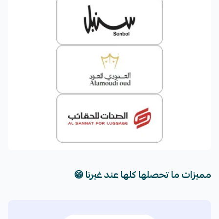
✅ إدارة المرتجعات:
عالج مرتجعات عملائك بمرونة تعكس
هوية علامتك التجارية. وأتمت عمليات الإرجاع لتقلل من
تذاكر الدعم.
✅ إشعارات العملاء:
أبقِ عملاءك على اطلاع في كل مرحلة
من مراحل الطلب مع إشعارات مخصصة تُرسل عبر الرسائل
النصية والبريد الإلكتروني والواتساب وبهوية علامتك التجارية.
✅ تحليلات دقيقة:
راقب أداء عمليات الشحن،
والمستودعات، والسائقين. احصل على مؤشرات تعكس
مدى الالتزام باتفاقيات مستوى الخدمة، وتفصيلات
مميزات ما تحصلها كلها عند غيرنا 😁
التكاليف، عبر تقارير دورية يمكن تخصيصها وتنزيلها
ومشاركتها.