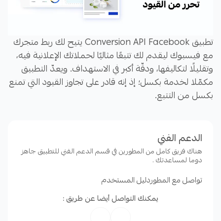
تطبيق Conversion API Facebook يتيح لك ربط متجرك
مع فيسبوك ليقدم لك تتبعًا مثاليًا لحملاتك الإعلانية فيه،
وتقليلًا لتكاليفها، ودقّة أكبر في الاستهداف. ويعدّ التطبيق
مكمّلا لخدمة بكسل؛ إذ إنه قادر على تجاوز القيود التي تمنع
بكسل من التتبع.
مميزات التطبيق:
الدعم الفني
هناك فريق كامل من المطورين في قسم الدعم الفني للتطبيق جاهز
1- دقة أكبر في البيانات التسويقية.
دوما لمساعدتك .
2- إيصال سريع للبيانات.
تواصل مع المطور
دليل المستخدم
3- تجاوز لقيود ملفات الارتباط التي تحدّ من أداء بكسل.
يمكنك التواصل أيضا عن طريق :
4- حماية عالية للبيانات بنقلها مشفّرة.