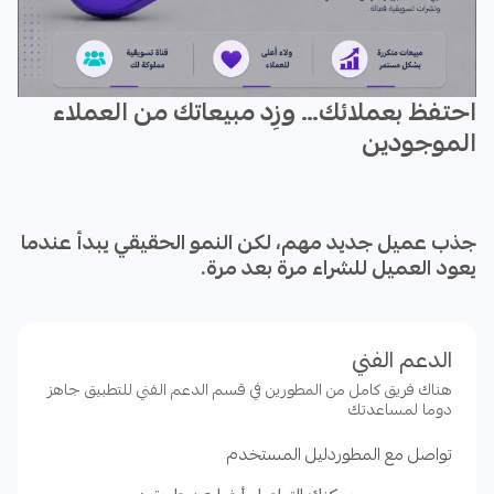
احتفظ بعملائك… وزِد مبيعاتك من العملاء
الموجودين
جذب عميل جديد مهم، لكن النمو الحقيقي يبدأ عندما
يعود العميل للشراء مرة بعد مرة.
الدعم الفني
يساعدك تطبيق زبون على بناء علاقة مستمرة مع
عملائك وزيادة معدل تكرار الشراء، من خلال حملات
هناك فريق كامل من المطورين في قسم الدعم الفني للتطبيق جاهز
دوما لمساعدتك
بريد إلكتروني مؤتمتة، ونشرات بريدية مخصصة،
وتقسيم العملاء إلى شرائح بحسب سلوكهم
تواصل مع المطور
دليل المستخدم
واهتماماتهم وقيمتهم الشرائية.