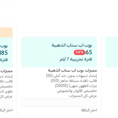
شر لشعبية منتجاتك
 في الشراء
هادات حقيقية من عملائك
ن الخصم المتحرك
طلاق منتج جديد | يخلق إلحاح نفسي قوي للشراء
بوب اب سناب الذهبية
بوب 
ولة الزائر | استهداف جغرافي دقيق لزيادة التفاعل
65
185
34
%
يثات، أخبار متجرك | قابلة للتخصيص الكامل بهويتك
فترة تجريبية 7 أيام
فترة تج
ريد الإلكتروني الذكي
مميزات بوب اب سناب الذهبية
مميزات ب
ات وطلبات خاصة
إنشاء تنبيهات بدون حد أعلى (50)
إنشاء تنب
البيانات
قالب نافذة منبثقة جاهز (350)
قالب نافذة
مرات الظهور شهرياً (50000)
تخصيص ا
تخصيص الألوان والنصوص
تطوير ال
عرض كل المميزات
عرض كل 
اختر الباقة
اختر البا