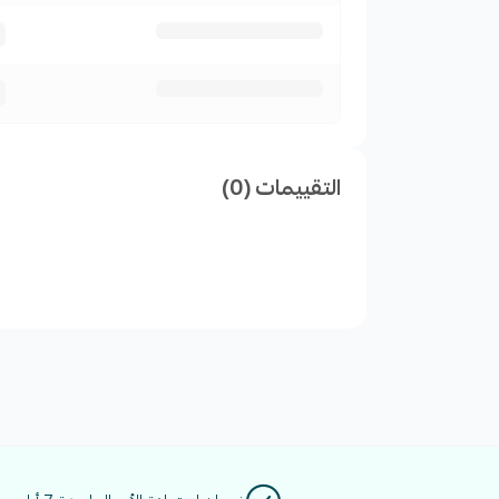
✅ قوالب مصممة خصيصا لعروض متجرك
✅ قوالب تدعم التعديل من خلال برنامج كانفا
✅ متجاوبة 100% مع الجوال والكمبيوتر والتابلت
✅ قابلة للتعديل الكامل بدون كود
التقييمات (0)
✅ قوالب تدعم جمع بيانات العملاء ( البريد الالكت
أنواع النوافذ المنبثقة:
-نوافذ جمع الإيميلات والواتساب
-بناء قائمة عملاء محتملين ضخمة
-دعم موافقة الشروط والأحكام (مهم جداً)
- نوافذ الكوبونات والخصومات