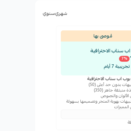
شهري
سنوي
مُوصى بها
اب سناب الاحترافية
7
%
ريبية 7 أيام
وب اب سناب الاحترافية
يهات بدون حد أعلى (50)
 منبثقة جاهز (350)
لألوان والنصوص
تنبيهات بهوية المتجر وتصميمها بسهولة
المميزات
قة