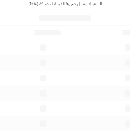
السعر لا يشمل ضريبة القيمة المضافة (%15)
صوتية
نشاء إشعارات فريدة للمتاجر التي تريد تصاميم خاصة
 الإيموجي السريعة ("كيف تقيم تجربتك؟ 😍 😊 😐
دقائك!"