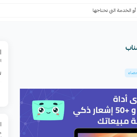
ناب
ا
ا
ت
احصاء
ا
ه