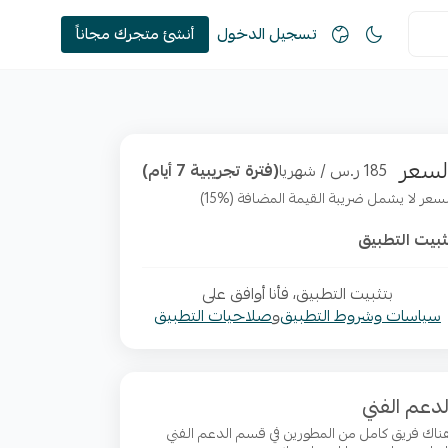
تسجيل الدخول
أنشئ متجرك مجاناً
لسعر
185 ر.س / شهريا
(فترة تجريبية 7 أيام)
لسعر لا يشمل ضريبة القيمة المضافة (%15)
ثبيت التطبيق
بتثبيت التطبيق، فأنا أوافق على
سياسات وشروط التطبيق
و
صلاحيات التطبيق
لدعم الفني
ناك فريق كامل من المطورين في قسم الدعم الفني