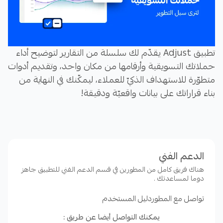
تطبيق Adjust يقدّم لك سلسلة من التقارير لتوضيح أداء
حملاتك التسويقية وأرقامها من مكان واحد، وتقديم أدوات
متطوّرة للاستهداف الذكيّ للعملاء، ليمكّنك في النهاية من
بناء قراراتك على بيانات واقعيّة ودقيقة!
مزايا تطبيق Adjust:
دعم تطبيقات IOS و Android
الدعم الفني
قياس أداء حملاتك التسويقية بدقّة كاملة من لوحة
هناك فريق كامل من المطورين في قسم الدعم الفني للتطبيق جاهز
دوما لمساعدتك .
تحكم واحدة
متابعة رحلة العميل في مختلف القنوات
تواصل مع المطور
دليل المستخدم
تطوير حملاتك بالاستهداف الذكي للعملاء
يمكنك التواصل أيضا عن طريق :