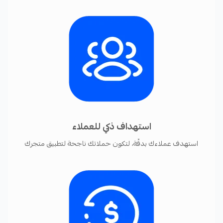
إضافة التطبيقات
- إضافة الأنشطة إلى adjust لتتبع سلوك العميل وخطوة
تثبيت التطبيق
- الأسئلة الشائعة حول التكامل مع Adjust
استهداف ذكي للعملاء
استهدف عملاءك بدقّة، لتكون حملاتك ناجحة لتطبيق متجرك