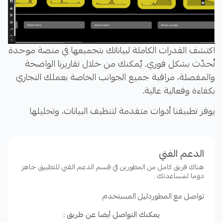
اكتشف القدرات الكاملة لبياناتك بتجميعها في منصة موحدة
تُحدّث بشكل فوري. يُمكنك من خلال تقاريرنا الواضحة
والمفصلة، مراقبة جميع الجوانب الخاصة بعملك التجاري
بكفاءة وفعالية عالية.
يوفر تطبيقنا أدوات متقدمة لتنظيف البيانات، وتحليلها
بكفاءة عالية، مما يتيح لك توفير الوقت والجهد المستغرق
في التحليلات اليدوية المتكررة، ويقلل نسبة الخطأ.
الدعم الفني
بالاستفادة من خبرة 5 سنوات في تحليل البيانات، يمكنك
هناك فريق كامل من المطورين في قسم الدعم الفني للتطبيق جاهز
الحصول على تقارير مفصلة، لوحات تحكم تفاعلية، ورسوم
دوما لمساعدتك .
بيانية جذابة تسهل من عملية فهم وعرض البيانات واتخاذ
تواصل مع المطور
دليل المستخدم
القرارات.
يمكنك التواصل أيضا عن طريق :
مميزات تطبيقنا
: