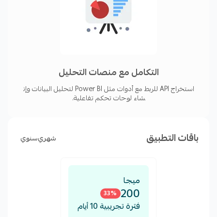
متابعة التكاليف والعائد على الإنفاق بسهولة.
تحليل سلوك المستهلكين وتحسين استراتيجيات
التسويق.
تقليل التكاليف التشغيلية وتحسين كفاءة القرارات
التجارية.
التكامل مع منصات التحليل
الوصول السريع إلى تقارير دقيقة وشاملة بنقرة زر
استخراج API للربط مع أدوات مثل Power BI لتحليل البيانات وإن
واحدة.
شاء لوحات تحكم تفاعلية.
مع تطبيقنا، يمكنك تحويل بياناتك إلى قوة دافعة لتعزيز نجاح
عملك!
باقات التطبيق
شهري
سنوي
ميجا
200
33
%
فترة تجريبية 10 أيام