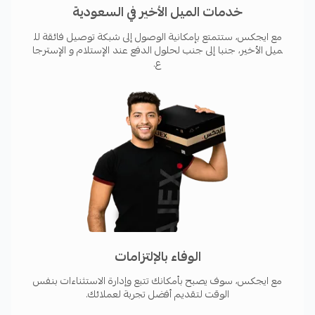
إشعار استباقي للمرسل إليه عبر الرسائل القصيرة وواتساب
خدمات الميل الأخير في السعودية
إثبات التسليم
مع ايجكس، ستتمتع بإمكانية الوصول إلى شبكة توصيل فائقة لل
استلام المبالغ عند التسليم (نقداً أو بطاقة ائتمانية أو
ميل الأخير، جنبا إلى جنب لحلول الدفع عند الإستلام و الإسترجا
ع.
بوابة دفع)
دعم على مدار الساعة طوال أيام الأسبوع على وسائل
التواصل الاجتماعي
يتيح لك تطبيق ايجكس إنشاء وإدارة وتتبع الشحنات
بخطوات مبسطة.
من خلال استخدام هذا التطبيق، سيتم توصيلك بفريق
الوفاء بالإلتزامات
محلي محترف وداعم يهتم بشحناتك بقدرما تهتم أنت (إن
مع ايجكس، سوف يصبح بأمكانك تتبع وإدارة الاستثناءات بنفس
لم يكن أكثر).
الوقت لتقديم أفضل تجربة لعملائك.