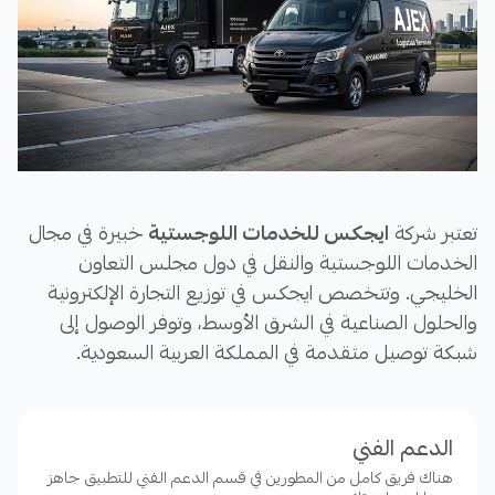
تعتبر شركة
ايجكس للخدمات اللوجستية
خبيرة في مجال
الخدمات اللوجستية والنقل في دول مجلس التعاون
الخليجي. وتتخصص ايجكس في توزيع التجارة الإلكترونية
والحلول الصناعية في الشرق الأوسط، وتوفر الوصول إلى
شبكة توصيل متقدمة في المملكة العربية السعودية.
مع شبكة تضم أكثر من 50 منشأة و1500 عضو فريق وأكثر
الدعم الفني
من 870 مركبة، يمكنك الاعتماد على ايجكس للتوصيل في
هناك فريق كامل من المطورين في قسم الدعم الفني للتطبيق جاهز