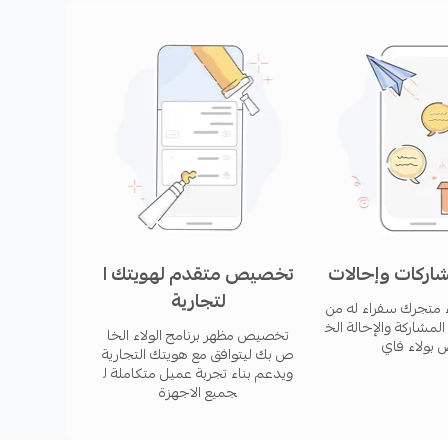
مشاركات والإحالات.
تخدام لعملائك وزوار متجرك مع تحكم كامل لنافذة
ة والألوان الرئيسية لمتجرك.
ديل نقاطهم بكوبونات خصم، أو الحصول على الشحن
لمطلوبة لكل مكافأة وطريقة تحصيلها وصلاحيتها. يتم
 العملاء نقاطهم والأكثر تجميعًا لها.
شاركات وإحالات
تخصيص متقدم لهويتك ا
لتجارية
 متجرك سفراء له من
المشاركة والإحالة الخ
تخصيص مظهر برنامج الولاء الخا
 بولاء فاي
ص بك ليتوافق مع هويتك التجارية
لمتكرر، حيث أن امتلاكهم لنقاط الولاء يربطهم
ويدعم بناء تجربة عميل متكاملة ل
جميع الاجهزة
دم قيمة إضافية للعميل، مما يجعل متجرك الخيار