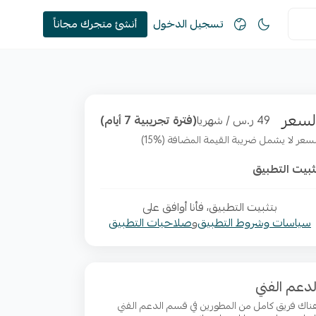
تسجيل الدخول
أنشئ متجرك مجاناً
لسعر
49 ر.س / شهريا
(فترة تجريبية 7 أيام)
لسعر لا يشمل ضريبة القيمة المضافة (%15)
ثبيت التطبيق
بتثبيت التطبيق، فأنا أوافق على
سياسات وشروط التطبيق
و
صلاحيات التطبيق
لدعم الفني
ناك فريق كامل من المطورين في قسم الدعم الفني