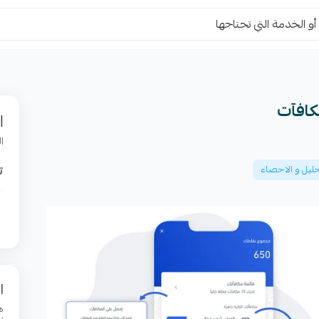
مكافآت
ا
ا
ت
حليل و الاحصاء
ا
ه