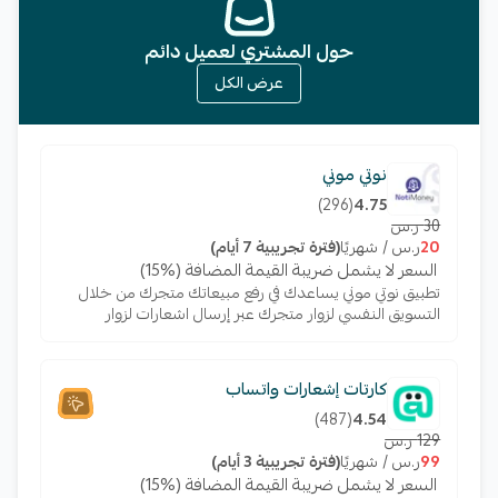
حول المشتري لعميل دائم
عرض الكل
نوتي موني
)
296
(
4.75
30 ر.س
20
ر.س / شهريًا
(فترة تجريبية 7 أيام)
السعر لا يشمل ضريبة القيمة المضافة (%15)
تطبيق نوتي موني يساعدك في رفع مبيعاتك متجرك من خلال
التسويق النفسي لزوار متجرك عبر إرسال اشعارات لزوار
متجرك يساعدهم في سرعة اتخاذ القرار لديهم بالشراء
ومعرفة عروضك الخاصة
كارتات إشعارات واتساب
)
487
(
4.54
129 ر.س
99
ر.س / شهريًا
(فترة تجريبية 3 أيام)
السعر لا يشمل ضريبة القيمة المضافة (%15)