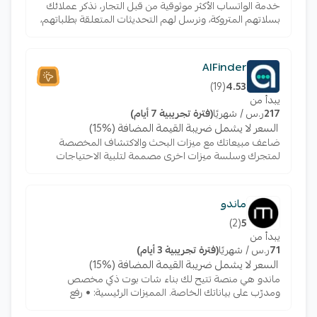
خدمة الواتساب الأكثر موثوقية من قبل التجار، نذكر عملائك
بسلاتهم المتروكة، ونرسل لهم التحديثات المتعلقة بطلباتهم،
و نساندك في الردود الآلية، كل ذلك عبر الواتساب بشكل آلي
بعدة نقرات فقط.
AlFinder
)
19
(
4.53
يبدأ من
217
ر.س / شهريًا
(فترة تجريبية 7 أيام)
السعر لا يشمل ضريبة القيمة المضافة (%15)
ضاعف مبيعاتك مع ميزات البحث والاكتشاف المخصصة
لمتجرك وسلسة ميزات اخرى مصممة لتلبية الاحتياجات
الفريدة لعملائك مع الفايندر، الحل المدعوم بالذكاء
الاصطناعي
ماندو
)
2
(
5
يبدأ من
71
ر.س / شهريًا
(فترة تجريبية 3 أيام)
السعر لا يشمل ضريبة القيمة المضافة (%15)
ماندو هي منصة تتيح لك بناء شات بوت ذكي مخصص
ومدرّب على بياناتك الخاصة. المميزات الرئيسية: • رفع
المحتوى وربط موقعك الإلكتروني • نشر الشات بوت في أي