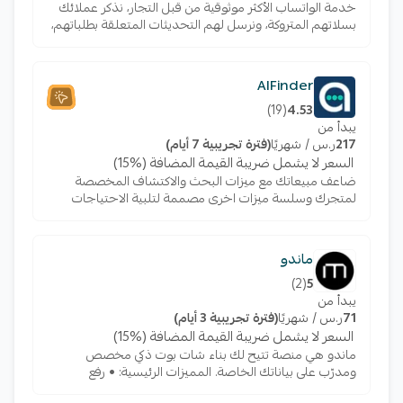
خدمة الواتساب الأكثر موثوقية من قبل التجار، نذكر عملائك
بسلاتهم المتروكة، ونرسل لهم التحديثات المتعلقة بطلباتهم،
و نساندك في الردود الآلية، كل ذلك عبر الواتساب بشكل آلي
بعدة نقرات فقط.
AlFinder
)
19
(
4.53
يبدأ من
217
ر.س / شهريًا
(فترة تجريبية 7 أيام)
السعر لا يشمل ضريبة القيمة المضافة (%15)
ضاعف مبيعاتك مع ميزات البحث والاكتشاف المخصصة
لمتجرك وسلسة ميزات اخرى مصممة لتلبية الاحتياجات
الفريدة لعملائك مع الفايندر، الحل المدعوم بالذكاء
الاصطناعي
ماندو
)
2
(
5
يبدأ من
71
ر.س / شهريًا
(فترة تجريبية 3 أيام)
السعر لا يشمل ضريبة القيمة المضافة (%15)
ماندو هي منصة تتيح لك بناء شات بوت ذكي مخصص
ومدرّب على بياناتك الخاصة. المميزات الرئيسية: • رفع
المحتوى وربط موقعك الإلكتروني • نشر الشات بوت في أي