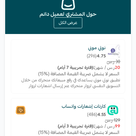
حول المشتري لعميل دائم
عرض الكل
نوتي موني
)
296
(
4.75
30 ر.س
20
ر.س / شهريًا
(فترة تجريبية 7 أيام)
السعر لا يشمل ضريبة القيمة المضافة (%15)
تطبيق نوتي موني يساعدك في رفع مبيعاتك متجرك من خلال
التسويق النفسي لزوار متجرك عبر إرسال اشعارات لزوار
متجرك يساعدهم في سرعة اتخاذ القرار لديهم بالشراء
ومعرفة عروضك الخاصة
كارتات إشعارات واتساب
)
486
(
4.55
129 ر.س
99
ر.س / شهريًا
(فترة تجريبية 3 أيام)
السعر لا يشمل ضريبة القيمة المضافة (%15)