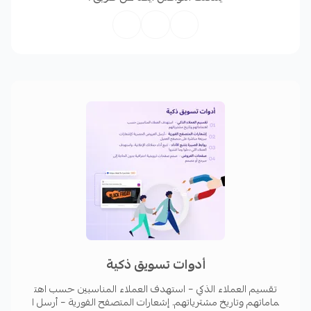
✅
الإشعارات الفورية عبر الويب:
إرسال تنبيهات لحظية عبر
المتصفح للعروض الترويجية
✅
نظام إدارة علاقات العملاء (CRM):
تخصيص التواصل
وأتمتة إعادة التفاعل مع العملاء
✅
المراسلة عبر واتساب:
التفاعل مع العملاء عبر الرسائل
الجماعية واستعادة سلة المشتريات المهجورة
✅
التسويق عبر البريد الإلكتروني والرسائل النصية:
أتمتة
حملات البريد الإلكتروني والرسائل النصية المخصصة
✅
أتمتة التسويق:
تنفيذ إجراءات تسويقية ذكية عبر قنوات
متعددة
أدوات تسويق ذكية
تقسيم العملاء الذكي – استهدف العملاء المناسبين حسب اهت
ماماتهم وتاريخ مشترياتهم. إشعارات المتصفح الفورية – أرسل ا