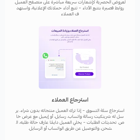
لعروض الحصرية كإشعارات سريعة مباشرة على متصفح العميل.
ليش تستخدم شرينكيت؟
روابط قصيرة بتتبع الأداء – تتبع أداء حملاتك الإعلانية، واستهد
ف العملاء
✔
شغل متجرك على الطيار الآلي
– بدون الحاجة لإرسال
الرسائل يدويًا.
✔
استرجاع المبيعات بدون مجهود
– عملاءك يرجعون
للشراء بشكل تلقائي.
✔
زيادة الأرباح بالأتمتة
– مبيعات أكثر بجهد أقل.
✔
وفر وقتك ونمّي مشروعك
– ركّز على عملك ودع
شرينكيت يتولى التواصل مع العملاء.
استرجاع العملاء
استرجاع سلة التسوق – إذا ترك العميل منتجاته بدون شراء، ير
سل له شرينكيت رسالة واتساب، رسايل، أو إيميل مع عرض خا
ص. تحديثات الطلبات – يخلي العميل دايمًا عارف حالة طلبه، ال
شحن، والتوصيل عن طريق الواتساب أو الرسايل.