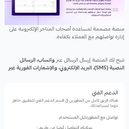
منصة مصممة لمساعدة أصحاب المتاجر الإلكترونية على
إدارة تواصلهم مع العملاء بكفاءة.
تتيح لك المنصة إرسال الرسائل عبر
واتساب، الرسائل
النصية (SMS)، البريد الإلكتروني، والإشعارات الفورية عبر
الويب
من مكان واحد. كما يمكنك إعداد
متابعات تلقائية
،
مثل
تذكيرات عربات التسوق المهجورة
، لتحفيز العملاء
على إتمام عمليات الشراء يمكن للمتاجر تحسين تفاعل
الدعم الفني
العملاء وزيادة المبيعات وتعزيز ولاء العملاء.
هناك فريق كامل من المطورين في قسم الدعم الفني للتطبيق جاهز
دوما لمساعدتك .
تواصل مع المطور
دليل المستخدم
المزايا الرئيسية
يمكنك التواصل أيضا عن طريق :