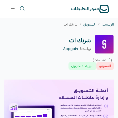
متجر التطبيقات
الرئيسية
>
التسويق
>
شرنك ات
شرنك ات
بواسطة
Appgain
(10 تقييمات)
التسويق
البريد الالكتروني